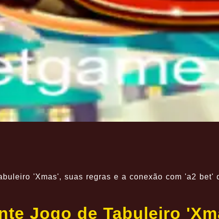
buleiro 'Xmas', suas regras e a conexão com 'a2 bet'
nte Jogo de Tabuleiro 'Xm