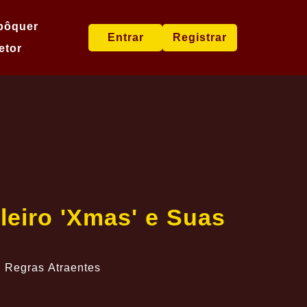
pôquer
Entrar
Registrar
etor
leiro 'Xmas' e Suas
s Regras Atraentes