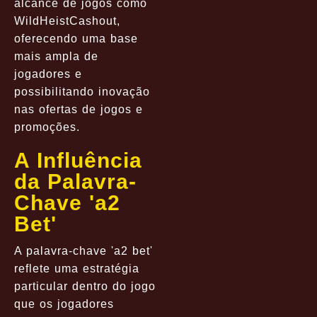
alcance de jogos como
WildHeistCashout,
oferecendo uma base
mais ampla de
jogadores e
possibilitando inovação
nas ofertas de jogos e
promoções.
A Influência
da Palavra-
Chave 'a2
Bet'
A palavra-chave 'a2 bet'
reflete uma estratégia
particular dentro do jogo
que os jogadores