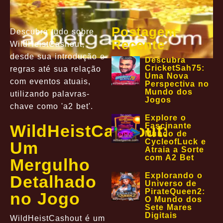
Postagem
Descubra tudo sobre
Recente
WildHeistCashout,
desde sua introdução e
Descubra
CricketSah75:
regras até sua relação
Uma Nova
com eventos atuais,
Perspectiva no
Mundo dos
utilizando palavras-
Jogos
chave como 'a2 bet'.
Explore o
WildHeistCashout:
Fascinante
Mundo de
CycleofLuck e
Um
Atraia a Sorte
com A2 Bet
Mergulho
Explorando o
Detalhado
Universo de
PirateQueen2:
no Jogo
O Mundo dos
Sete Mares
Digitais
WildHeistCashout é um