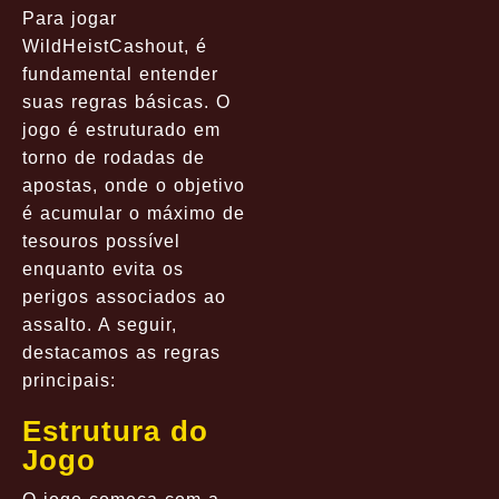
Para jogar
WildHeistCashout, é
fundamental entender
suas regras básicas. O
jogo é estruturado em
torno de rodadas de
apostas, onde o objetivo
é acumular o máximo de
tesouros possível
enquanto evita os
perigos associados ao
assalto. A seguir,
destacamos as regras
principais:
Estrutura do
Jogo