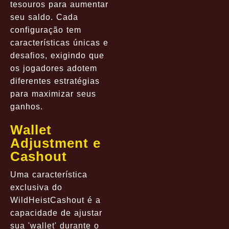
tesouros para aumentar
seu saldo. Cada
configuração tem
características únicas e
desafios, exigindo que
os jogadores adotem
diferentes estratégias
para maximizar seus
ganhos.
Wallet
Adjustment e
Cashout
Uma característica
exclusiva do
WildHeistCashout é a
capacidade de ajustar
sua 'wallet' durante o