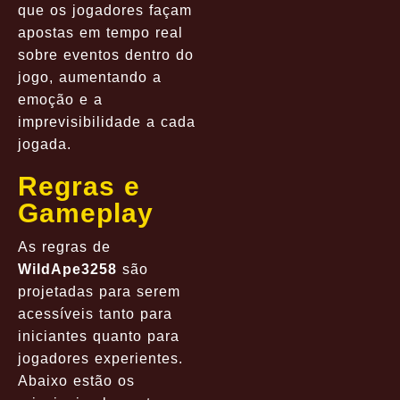
que os jogadores façam
apostas em tempo real
sobre eventos dentro do
jogo, aumentando a
emoção e a
imprevisibilidade a cada
jogada.
Regras e
Gameplay
As regras de
WildApe3258
são
projetadas para serem
acessíveis tanto para
iniciantes quanto para
jogadores experientes.
Abaixo estão os