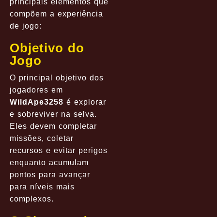
principais elementos que
compõem a experiência
de jogo:
Objetivo do
Jogo
O principal objetivo dos
jogadores em
WildApe3258
é explorar
e sobreviver na selva.
Eles devem completar
missões, coletar
recursos e evitar perigos
enquanto acumulam
pontos para avançar
para níveis mais
complexos.