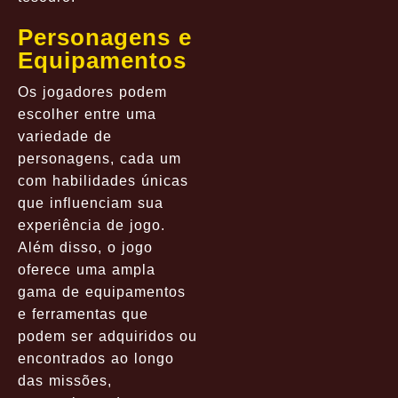
Personagens e
Equipamentos
Os jogadores podem
escolher entre uma
variedade de
personagens, cada um
com habilidades únicas
que influenciam sua
experiência de jogo.
Além disso, o jogo
oferece uma ampla
gama de equipamentos
e ferramentas que
podem ser adquiridos ou
encontrados ao longo
das missões,