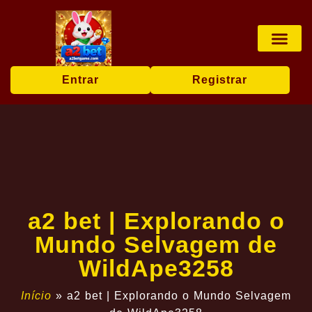
Jogos de tabu
Jogos de pôque
Jogos de roleta
Contrato Usuá
Notícias do S
Entrar
Registrar
a2 bet | Explorando o
Mundo Selvagem de
WildApe3258
Início
»
a2 bet | Explorando o Mundo Selvagem