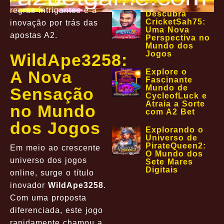
regras intrigantes e a
Descubra
CricketSah75:
inovação por trás das
Uma Nova
apostas A2.
Perspectiva no
Mundo dos
Jogos
WildApe3258:
A Nova
Explore o
Fascinante
Mundo de
Sensação
CycleofLuck e
Atraia a Sorte
no Mundo
com A2 Bet
dos Jogos
Explorando o
Universo de
PirateQueen2:
Em meio ao crescente
O Mundo dos
universo dos jogos
Sete Mares
Digitais
online, surge o título
inovador
WildApe3258
.
Com uma proposta
diferenciada, este jogo
rapidamente chamou a