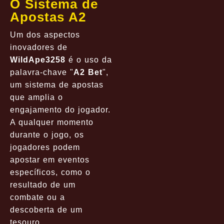
O Sistema de
Apostas A2
Um dos aspectos
inovadores de
WildApe3258
é o uso da
palavra-chave "
A2 Bet
",
um sistema de apostas
que amplia o
engajamento do jogador.
A qualquer momento
durante o jogo, os
jogadores podem
apostar em eventos
específicos, como o
resultado de um
combate ou a
descoberta de um
tesouro.