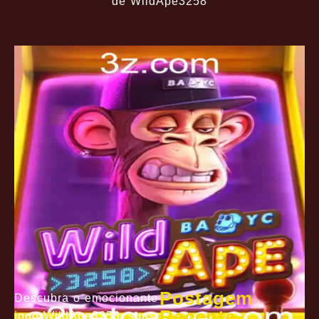
de WildApe3258
Postagem
Descubra o emocionante
Recente
jogo WildApe3258, suas