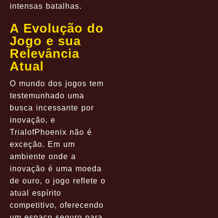
intensas batalhas.
A Evolução do
Jogo e sua
Relevância
Atual
O mundo dos jogos tem
testemunhado uma
busca incessante por
inovação, e
TrialofPhoenix não é
exceção. Em um
ambiente onde a
inovação é uma moeda
de ouro, o jogo reflete o
atual espírito
competitivo, oferecendo
um espaço seguro para