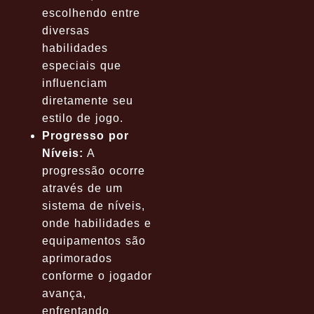
escolhendo entre
diversas
habilidades
especiais que
influenciam
diretamente seu
estilo de jogo.
Progresso por
Níveis:
A
progressão ocorre
através de um
sistema de níveis,
onde habilidades e
equipamentos são
aprimorados
conforme o jogador
avança,
enfrentando