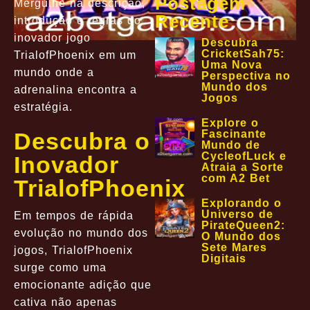
Postagem
Mergulhe na descrição,
Recente
introdução e regras do
inovador jogo
Descubra
CricketSah75:
TrialofPhoenix em um
Uma Nova
mundo onde a
Perspectiva no
Mundo dos
adrenalina encontra a
Jogos
estratégia.
Explore o
Descubra o
Fascinante
Mundo de
CycleofLuck e
Inovador
Atraia a Sorte
com A2 Bet
TrialofPhoenix
Explorando o
Universo de
Em tempos de rápida
PirateQueen2:
evolução no mundo dos
O Mundo dos
Sete Mares
jogos, TrialofPhoenix
Digitais
surge como uma
emocionante adição que
cativa não apenas