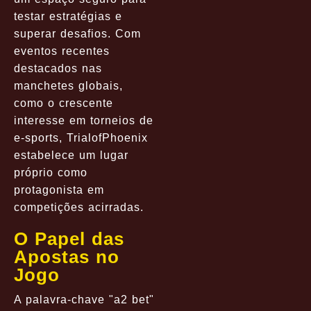
testar estratégias e
superar desafios. Com
eventos recentes
destacados nas
manchetes globais,
como o crescente
interesse em torneios de
e-sports, TrialofPhoenix
estabelece um lugar
próprio como
protagonista em
competições acirradas.
O Papel das
Apostas no
Jogo
A palavra-chave "a2 bet"