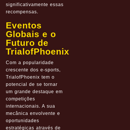
significativamente essas
recompensas.
Eventos
Globais e o
Futuro de
TrialofPhoenix
Com a popularidade
crescente dos e-sports,
TrialofPhoenix tem o
potencial de se tornar
um grande destaque em
competições
internacionais. A sua
mecânica envolvente e
oportunidades
estratégicas através de