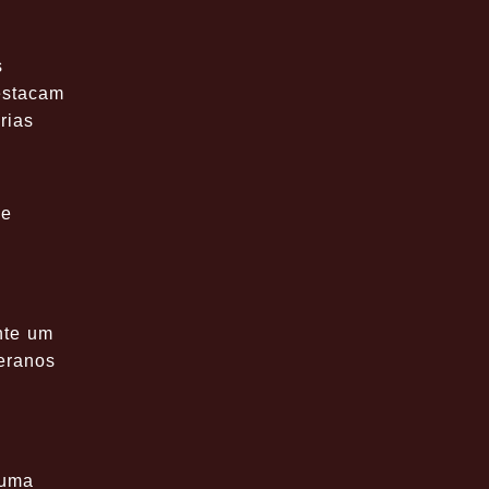
s
estacam
rias
 e
nte um
teranos
 uma