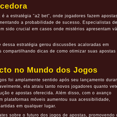
ncedora
é a estratégia "a2 bet", onde jogadores fazem aposta
mentando a probabilidade de sucesso. Especialistas d
m sido crucial em casos onde mistérios apresentam vá
 dessa estratégia gerou discussões acaloradas em
s compartilhando dicas de como otimizar suas apostas
acto no Mundo dos Jogos
gos foi amplamente sentido após seu lançamento dura
avelmente, ela atraiu tanto novos jogadores quanto ve
ução e apostas oferecida. Além disso, com o avanço
om plataformas móveis aumentou sua acessibilidade,
artidas em qualquer lugar.
es sobre o futuro dos jogos de apostas, promovendo