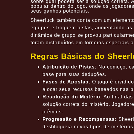
sobre qual poderá ser a solução correta. A
popular dentro do jogo, onde os jogadore
seus ganhos potenciais.
Sheerluck também conta com um elemento 
equipes e troquem pistas, aumentando as 
dinâmica de grupo se provou particularme
foram distribuídos em torneios especiais a
Regras Básicas do Sheerl
Atribuição de Pistas:
No começo, cad
base para suas deduções.
Fases de Apostas:
O jogo é dividid
alocar seus recursos baseados nas pi
Resolução do Mistério:
Ao final das
solução correta do mistério. Jogad
prêmios.
Progressão e Recompensas:
Sheerl
desbloqueia novos tipos de mistério