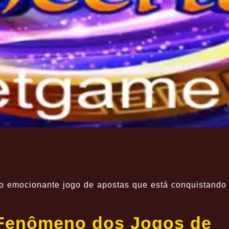
 o emocionante jogo de apostas que está conquistando
 Fenômeno dos Jogos de