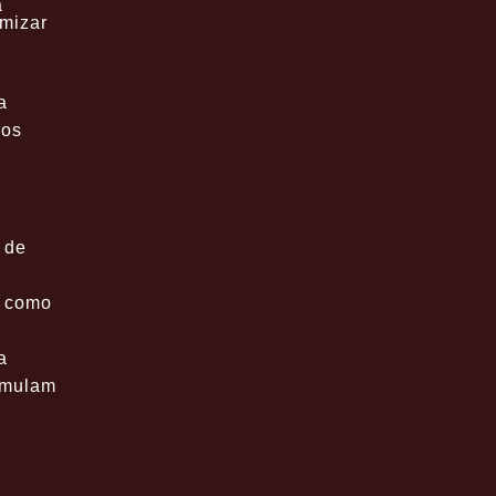
a
mizar
a
ios
 de
m como
a
umulam