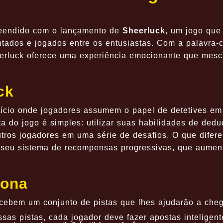
preendido com o lançamento de
Sheerluck
, um jogo que
tados e jogados entre os entusiastas. Com a palavra-
erluck oferece uma experiência emocionante que mesc
ck
ício onde jogadores assumem o papel de detetives em
sta do jogo é simples: utilizar suas habilidades de ded
tros jogadores em uma série de desafios. O que difere
 seu sistema de recompensas progressivas, que aumen
iona
ecebem um conjunto de pistas que lhes ajudarão a cheg
sas pistas, cada jogador deve fazer apostas inteligent