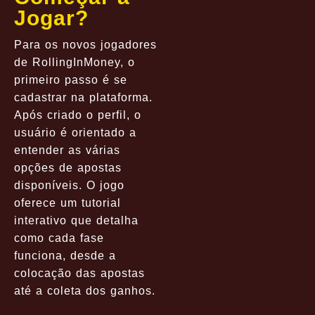
Jogar?
Para os novos jogadores
de RollingInMoney, o
primeiro passo é se
cadastrar na plataforma.
Após criado o perfil, o
usuário é orientado a
entender as várias
opções de apostas
disponíveis. O jogo
oferece um tutorial
interativo que detalha
como cada fase
funciona, desde a
colocação das apostas
até a coleta dos ganhos.