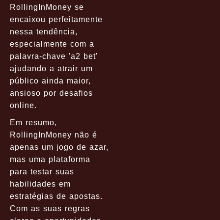
RollingInMoney se
encaixou perfeitamente
nessa tendência,
especialmente com a
palavra-chave 'a2 bet'
ajudando a atrair um
público ainda maior,
ansioso por desafios
online.
Em resumo,
RollingInMoney não é
apenas um jogo de azar,
mas uma plataforma
para testar suas
habilidades em
estratégias de apostas.
Com as suas regras