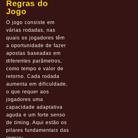
Regras do
Jogo
O jogo consiste em
várias rodadas, nas
quais os jogadores têm
a oportunidade de fazer
apostas baseadas em
diferentes parâmetros,
como tempo e valor de
retorno. Cada rodada
aumenta em dificuldade,
o que requer aos
jogadores uma
capacidade adaptativa
aguda e um forte senso
de timing. Aqui estão os
pilares fundamentais das
regras: