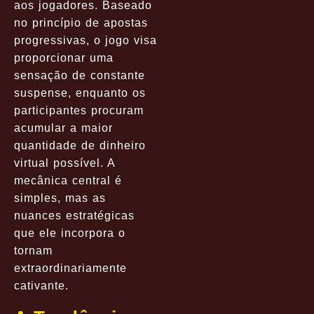
aos jogadores. Baseado
no princípio de apostas
progressivas, o jogo visa
proporcionar uma
sensação de constante
suspense, enquanto os
participantes procuram
acumular a maior
quantidade de dinheiro
virtual possível. A
mecânica central é
simples, mas as
nuances estratégicas
que ele incorpora o
tornam
extraordinariamente
cativante.