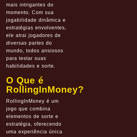
mais intrigantes do
momento. Com sua
jogabilidade dinâmica e
estratégias envolventes,
ele atrai jogadores de
diversas partes do
mundo, todos ansiosos
para testar suas
habilidades e sorte.
O Que é
RollingInMoney?
RollingInMoney é um
jogo que combina
elementos de sorte e
estratégia, oferecendo
uma experiência única