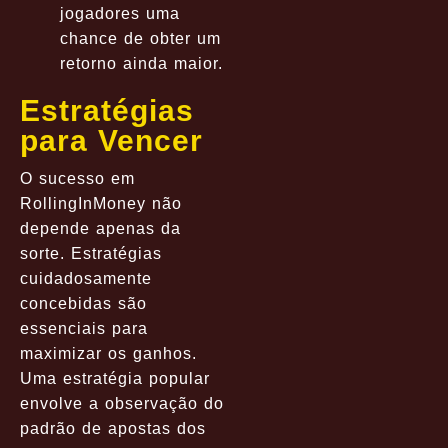
jogadores uma
chance de obter um
retorno ainda maior.
Estratégias
para Vencer
O sucesso em
RollingInMoney não
depende apenas da
sorte. Estratégias
cuidadosamente
concebidas são
essenciais para
maximizar os ganhos.
Uma estratégia popular
envolve a observação do
padrão de apostas dos