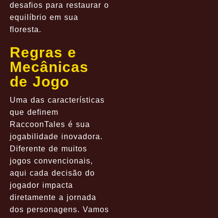
desafios para restaurar o
equilíbrio em sua
floresta.
Regras e
Mecânicas
de Jogo
Uma das características
que definem
RaccoonTales é sua
jogabilidade inovadora.
Diferente de muitos
jogos convencionais,
aqui cada decisão do
jogador impacta
diretamente a jornada
dos personagens. Vamos