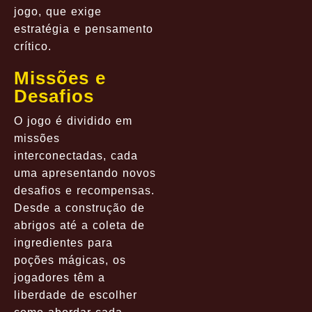
jogo, que exige
estratégia e pensamento
crítico.
Missões e
Desafios
O jogo é dividido em
missões
interconectadas, cada
uma apresentando novos
desafios e recompensas.
Desde a construção de
abrigos até a coleta de
ingredientes para
poções mágicas, os
jogadores têm a
liberdade de escolher