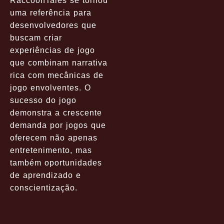
RaccoonTales se tornou
uma referência para
desenvolvedores que
buscam criar
experiências de jogo
que combinam narrativa
rica com mecânicas de
jogo envolventes. O
sucesso do jogo
demonstra a crescente
demanda por jogos que
oferecem não apenas
entretenimento, mas
também oportunidades
de aprendizado e
conscientização.