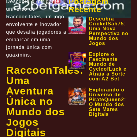
Postagem
Descubra o intrigante
Recente
universo de
RaccoonTales, um jogo
Descubra
CricketSah75:
envolvente e inovador
Uma Nova
que desafia jogadores a
Perspectiva no
Mundo dos
embarcar em uma
Jogos
jornada única com
Explore o
guaxinins.
Fascinante
Mundo de
RaccoonTales:
CycleofLuck e
Atraia a Sorte
Uma
com A2 Bet
Aventura
Explorando o
Universo de
Única no
PirateQueen2:
O Mundo dos
Mundo dos
Sete Mares
Digitais
Jogos
Digitais