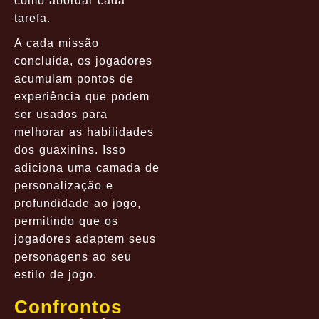
como abordar cada
tarefa.
A cada missão
concluída, os jogadores
acumulam pontos de
experiência que podem
ser usados para
melhorar as habilidades
dos guaxinins. Isso
adiciona uma camada de
personalização e
profundidade ao jogo,
permitindo que os
jogadores adaptem seus
personagens ao seu
estilo de jogo.
Confrontos