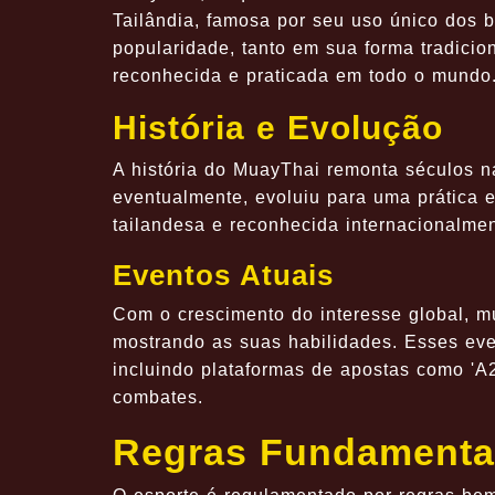
Tailândia, famosa por seu uso único dos b
popularidade, tanto em sua forma tradici
reconhecida e praticada em todo o mundo
História e Evolução
A história do MuayThai remonta séculos n
eventualmente, evoluiu para uma prática es
tailandesa e reconhecida internacionalme
Eventos Atuais
Com o crescimento do interesse global, mu
mostrando as suas habilidades. Esses ev
incluindo plataformas de apostas como 'A
combates.
Regras Fundamenta