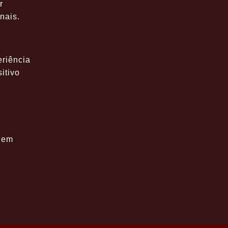
r
nais.
eriência
itivo
s em