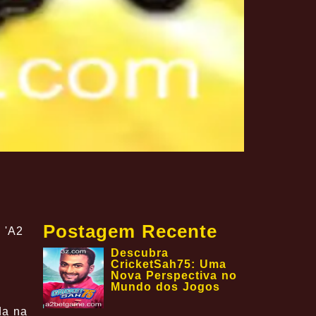
Postagem Recente
 'A2
Descubra
CricketSah75: Uma
Nova Perspectiva no
Mundo dos Jogos
da na