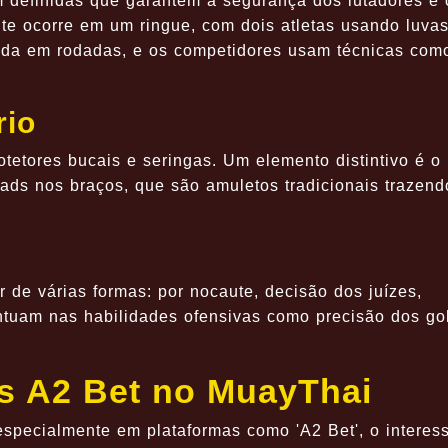
 definidas que garantem a segurança dos lutadores e 
te ocorre em um ringue, com dois atletas usando luva
dida em rodadas, e os competidores usam técnicas com
rio
tetores bucais e seringas. Um elemento distintivo é o
ads nos braços, que são amuletos tradicionais trazend
 de várias formas: por nocaute, decisão dos juízes,
ontuam nas habilidades ofensivas como precisão dos go
s A2 Bet no MuayThai
specialmente em plataformas como 'A2 Bet', o interes