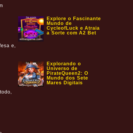
em
Explore o Fascinante
Mundo de
CycleofLuck e Atraia
a Sorte com A2 Bet
fesa e,
Explorando o
Universo de
PirateQueen2: O
Mundo dos Sete
Mares Digitais
todo,