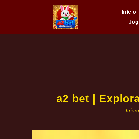
Início
Jog
a2 bet | Explo
Iníci