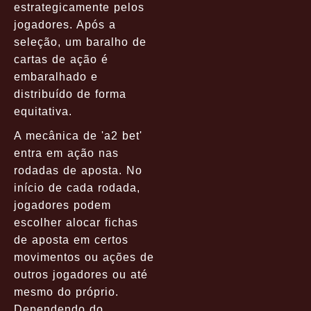
estrategicamente pelos
jogadores. Após a
seleção, um baralho de
cartas de ação é
embaralhado e
distribuído de forma
equitativa.
A mecânica de 'a2 bet'
entra em ação nas
rodadas de aposta. No
início de cada rodada,
jogadores podem
escolher alocar fichas
de aposta em certos
movimentos ou ações de
outros jogadores ou até
mesmo do próprio.
Dependendo do