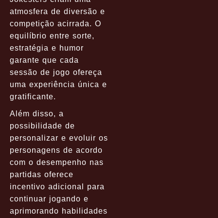
atmosfera de diversão e
competição acirrada. O
equilíbrio entre sorte,
estratégia e humor
garante que cada
sessão de jogo ofereça
uma experiência única e
gratificante.
Além disso, a
possibilidade de
personalizar e evoluir os
personagens de acordo
com o desempenho nas
partidas oferece
incentivo adicional para
continuar jogando e
aprimorando habilidades