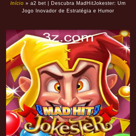
Início
»
a2 bet | Descubra MadHitJokester: Um
Jogo Inovador de Estratégia e Humor