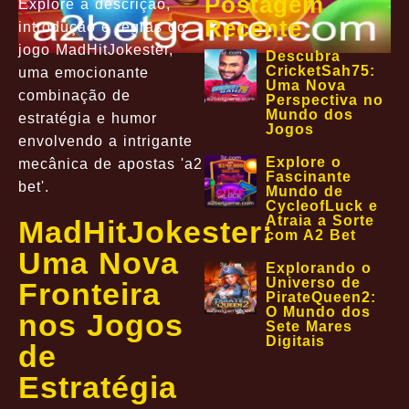
Postagem
Explore a descrição,
Recente
introdução e regras do
jogo MadHitJokester,
Descubra
CricketSah75:
uma emocionante
Uma Nova
combinação de
Perspectiva no
Mundo dos
estratégia e humor
Jogos
envolvendo a intrigante
Explore o
mecânica de apostas 'a2
Fascinante
bet'.
Mundo de
CycleofLuck e
Atraia a Sorte
MadHitJokester:
com A2 Bet
Uma Nova
Explorando o
Universo de
Fronteira
PirateQueen2:
O Mundo dos
nos Jogos
Sete Mares
Digitais
de
Estratégia