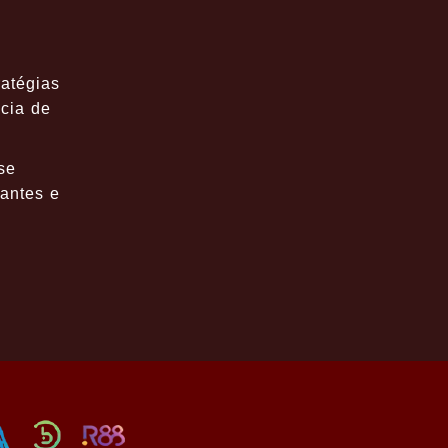
ratégias
ncia de
se
antes e