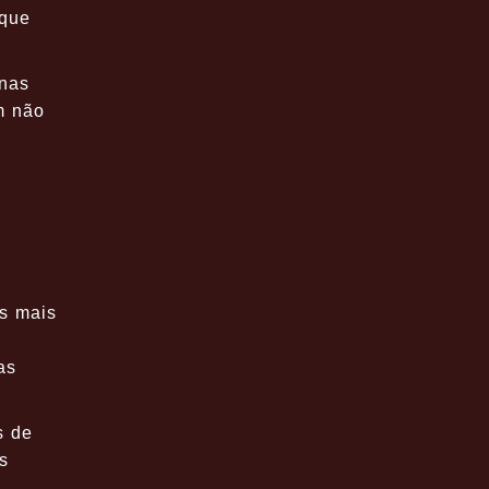
 que
enas
m não
as mais
as
s de
s