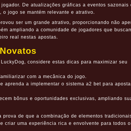
 jogador. De atualizações gráficas a eventos sazonais
 o jogo se mantém relevante e atrativo.
provou ser um grande atrativo, proporcionando não ap
bém ampliando a comunidade de jogadores que busca
iro real nestas apostas.
 Novatos
LuckyDog, considere estas dicas para maximizar seu
amiliarizar com a mecânica do jogo.
 e aprenda a implementar o sistema a2 bet para apost
erecem bônus e oportunidades exclusivas, ampliando su
a prova de que a combinação de elementos tradicionai
 criar uma experiência rica e envolvente para todos o