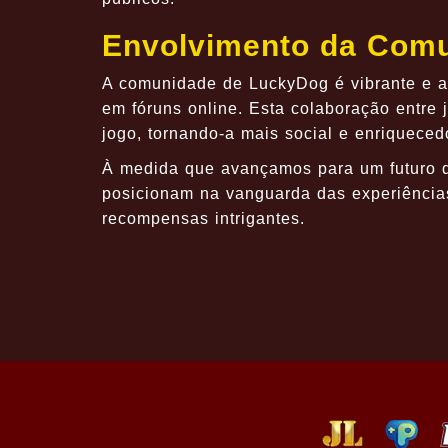
Envolvimento da Com
A comunidade de LuckyDog é vibrante e at
em fóruns online. Esta colaboração entre 
jogo, tornando-a mais social e enriqueced
À medida que avançamos para um futuro d
posicionam na vanguarda das experiências
recompensas intrigantes.