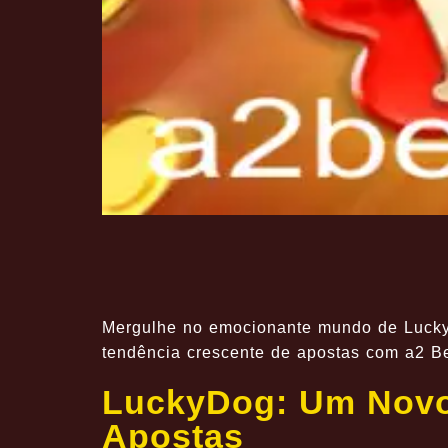
Mergulhe no emocionante mundo de LuckyD
tendência crescente de apostas com a2 Be
LuckyDog: Um Nov
Apostas