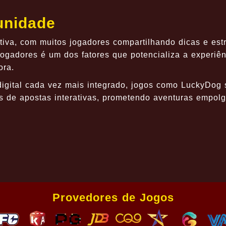
unidade
iva, com muitos jogadores compartilhando dicas e est
jogadores é um dos fatores que potencializa a experiê
ora.
igital cada vez mais integrado, jogos como LuckyDog 
 de apostas interativas, prometendo aventuras empolg
Provedores de Jogos