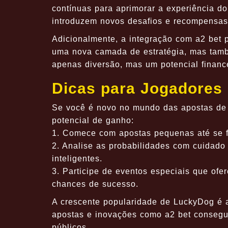
contínuas para aprimorar a experiência do
introduzem novos desafios e recompensas,
Adicionalmente, a integração com a2 bet 
uma nova camada de estratégia, mas tam
apenas diversão, mas um potencial finance
Dicas para Jogadores
Se você é novo no mundo das apostas de 
potencial de ganho:
1. Comece com apostas pequenas até se f
2. Analise as probabilidades com cuidado
inteligentes.
3. Participe de eventos especiais que of
chances de sucesso.
A crescente popularidade de LuckyDog é 
apostas e inovações como a2 bet consegue
públicos.