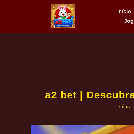
Início
Jog
a2 bet | Descub
Início