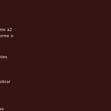
omo a2
forme o
ntes
obrar
as