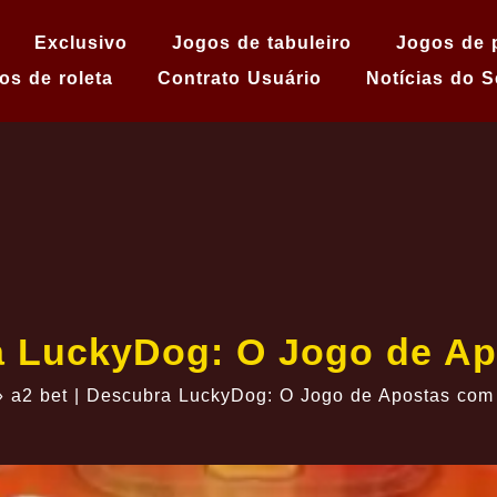
Exclusivo
Jogos de tabuleiro
Jogos de 
os de roleta
Contrato Usuário
Notícias do S
ra LuckyDog: O Jogo de Ap
»
a2 bet | Descubra LuckyDog: O Jogo de Apostas com