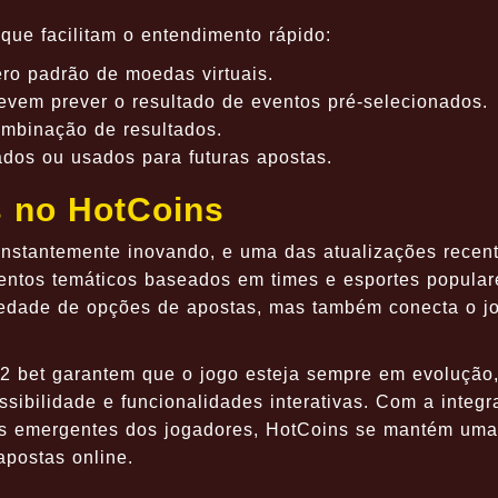
que facilitam o entendimento rápido:
o padrão de moedas virtuais.
evem prever o resultado de eventos pré-selecionados.
ombinação de resultados.
dos ou usados para futuras apostas.
s no HotCoins
nstantemente inovando, e uma das atualizações recen
ventos temáticos baseados em times e esportes popular
edade de opções de apostas, mas também conecta o j
2 bet garantem que o jogo esteja sempre em evolução
bilidade e funcionalidades interativas. Com a integr
ses emergentes dos jogadores, HotCoins se mantém uma
apostas online.