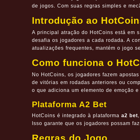
de jogos. Com suas regras simples e mec
Introdução ao HotCoin
A principal atração do HotCoins está em s
desafia os jogadores a cada rodada. A con
atualizações frequentes, mantém o jogo 
Como funciona o HotC
No HotCoins, os jogadores fazem apostas 
de vitórias em rodadas anteriores ou comp
o que adiciona um elemento de emoção e i
Plataforma A2 Bet
HotCoins é integrado à plataforma
a2 bet
Isso garante que os jogadores possam faz
Regras do Jogo