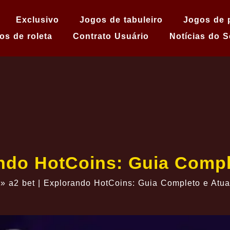
Exclusivo
Jogos de tabuleiro
Jogos de 
os de roleta
Contrato Usuário
Notícias do S
ando HotCoins: Guia Compl
»
a2 bet | Explorando HotCoins: Guia Completo e Atua