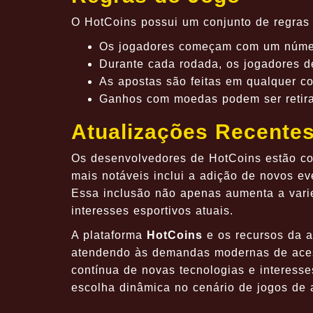
O HotCoins possui um conjunto de regras 
Os jogadores começam com um númer
Durante cada rodada, os jogadores d
As apostas são feitas em qualquer c
Ganhos com moedas podem ser retira
Atualizações Recente
Os desenvolvedores de HotCoins estão co
mais notáveis inclui a adição de novos e
Essa inclusão não apenas aumenta a vari
interesses esportivos atuais.
A plataforma
HotCoins
e os recursos da a
atendendo às demandas modernas de acessi
contínua de novas tecnologias e interes
escolha dinâmica no cenário de jogos de 