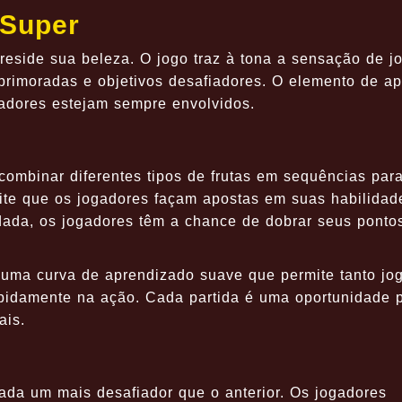
aSuper
reside sua beleza. O jogo traz à tona a sensação de j
rimoradas e objetivos desafiadores. O elemento de ap
gadores estejam sempre envolvidos.
combinar diferentes tipos de frutas em sequências par
ite que os jogadores façam apostas em suas habilidad
ada, os jogadores têm a chance de dobrar seus ponto
do uma curva de aprendizado suave que permite tanto jo
pidamente na ação. Cada partida é uma oportunidade 
ais.
cada um mais desafiador que o anterior. Os jogadores