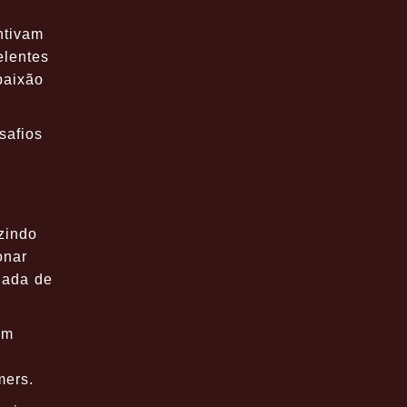
ntivam
elentes
paixão
safios
zindo
onar
iada de
em
mers.