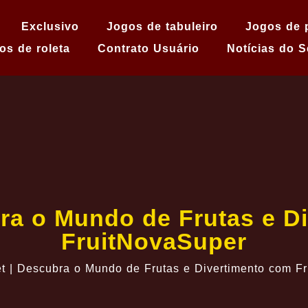
Exclusivo
Jogos de tabuleiro
Jogos de 
os de roleta
Contrato Usuário
Notícias do S
bra o Mundo de Frutas e D
FruitNovaSuper
et | Descubra o Mundo de Frutas e Divertimento com F