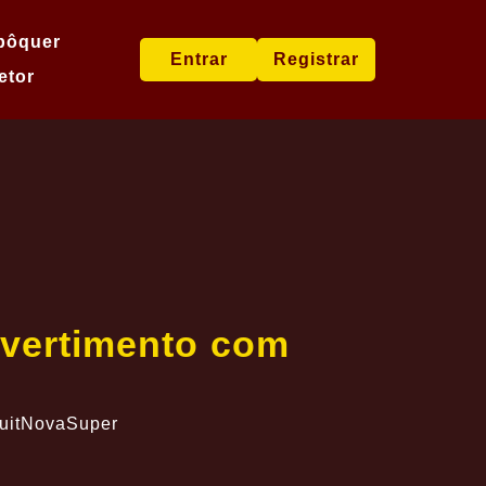
pôquer
Entrar
Registrar
etor
ivertimento com
ruitNovaSuper