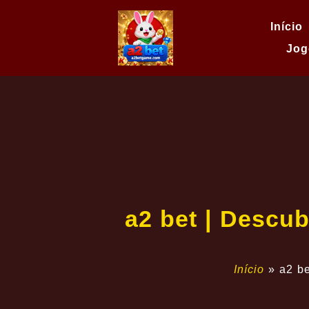
Início
Jog
a2 bet | Descu
Início
»
a2 b