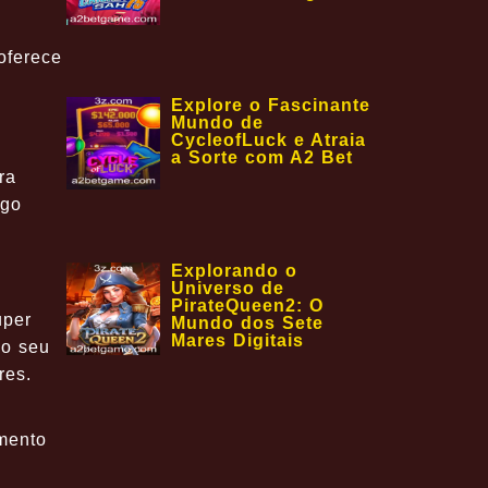
oferece
Explore o Fascinante
Mundo de
CycleofLuck e Atraia
a Sorte com A2 Bet
ra
ogo
Explorando o
Universo de
PirateQueen2: O
uper
Mundo dos Sete
Mares Digitais
ao seu
res.
imento