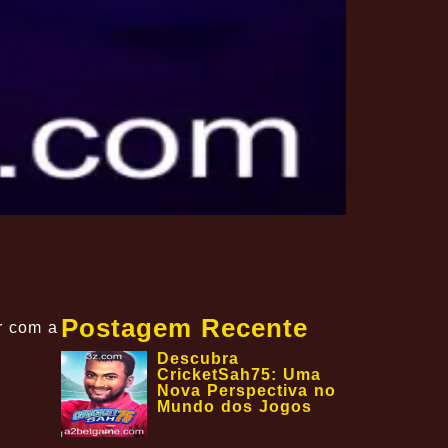
Postagem Recente
r com a
Descubra
CricketSah75: Uma
Nova Perspectiva no
Mundo dos Jogos