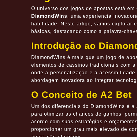
O universo dos jogos de apostas está em
DiamondWins
, uma experiência inovadora
habilidade. Neste artigo, vamos explorar 
básicas, destacando como a palavra-cha
Introdução ao Diamon
DiamondWins é mais que um jogo de apos
elementos de cassinos tradicionais com a
onde a personalização e a acessibilidade
abordagem inovadora ao integrar tecnologi
O Conceito de A2 Bet
Um dos diferenciais do DiamondWins é a
para otimizar as chances de ganhos, permi
acordo com suas estratégias e orçamentos
proporcionar um grau mais elevado de cont
ainda não oferecem.