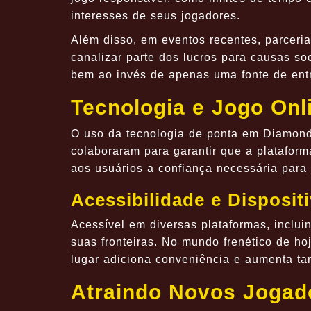
interesses de seus jogadores.
Além disso, em eventos recentes, parceri
canalizar parte dos lucros para causas so
bem ao invés de apenas uma fonte de ent
Tecnologia e Jogo Onl
O uso da tecnologia de ponta em Diamond
colaboraram para garantir que a plataforma
aos usuários a confiança necessária para
Acessibilidade e Disposit
Acessível em diversas plataformas, inclu
suas fronteiras. No mundo frenético de ho
lugar adiciona conveniência e aumenta tan
Atraindo Novos Jogad