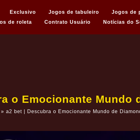
Exclusivo
Jogos de tabuleiro
Jogos de 
os de roleta
Contrato Usuário
Notícias do S
bra o Emocionante Mundo
»
a2 bet | Descubra o Emocionante Mundo de Diamo