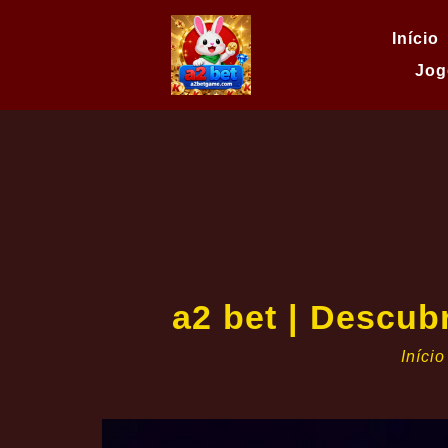
Início
Jog
a2 bet | Descu
Início