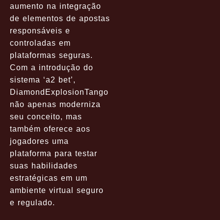
aumento na integração
de elementos de apostas
responsáveis e
controladas em
plataformas seguras.
Com a introdução do
sistema ‘a2 bet’,
DiamondExplosionTango
não apenas moderniza
seu conceito, mas
também oferece aos
jogadores uma
plataforma para testar
suas habilidades
estratégicas em um
ambiente virtual seguro
e regulado.