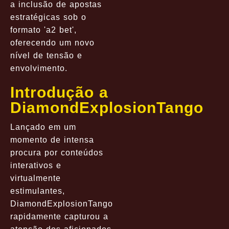
a inclusão de apostas
estratégicas sob o
formato 'a2 bet',
oferecendo um novo
nível de tensão e
envolvimento.
Introdução a
DiamondExplosionTango
Lançado em um
momento de intensa
procura por conteúdos
interativos e
virtualmente
estimulantes,
DiamondExplosionTango
rapidamente capturou a