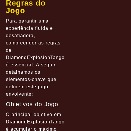
Regras do
Jogo
Para garantir uma
experiência fluída e
desafiadora,
compreender as regras
de
DiamondExplosionTango
é essencial. A seguir,
detalhamos os
elementos-chave que
definem este jogo
envolvente:
Objetivos do Jogo
O principal objetivo em
DiamondExplosionTango
é acumular o máximo