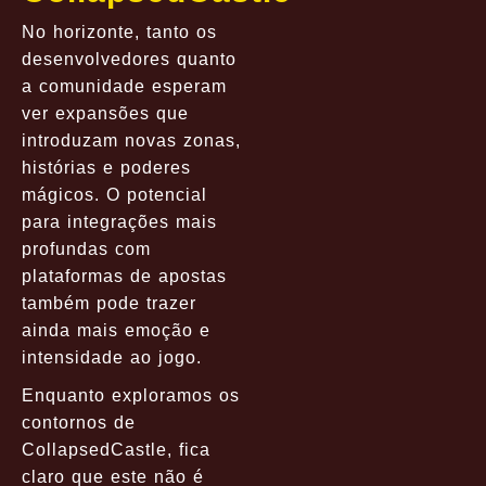
No horizonte, tanto os
desenvolvedores quanto
a comunidade esperam
ver expansões que
introduzam novas zonas,
histórias e poderes
mágicos. O potencial
para integrações mais
profundas com
plataformas de apostas
também pode trazer
ainda mais emoção e
intensidade ao jogo.
Enquanto exploramos os
contornos de
CollapsedCastle, fica
claro que este não é