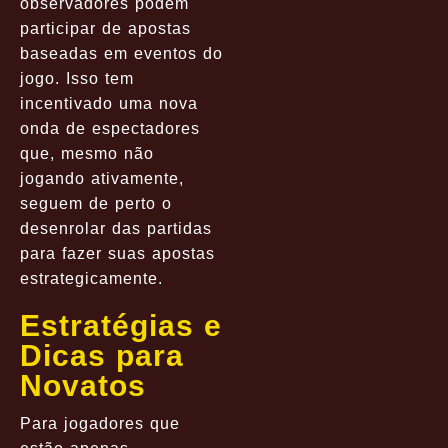
observadores podem
participar de apostas
baseadas em eventos do
jogo. Isso tem
incentivado uma nova
onda de espectadores
que, mesmo não
jogando ativamente,
seguem de perto o
desenrolar das partidas
para fazer suas apostas
estrategicamente.
Estratégias e
Dicas para
Novatos
Para jogadores que