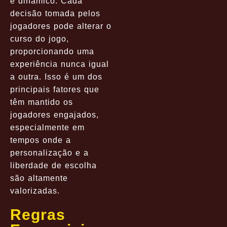
e dinâmico. Cada
decisão tomada pelos
jogadores pode alterar o
curso do jogo,
proporcionando uma
experiência nunca igual
a outra. Isso é um dos
principais fatores que
têm mantido os
jogadores engajados,
especialmente em
tempos onde a
personalização e a
liberdade de escolha
são altamente
valorizadas.
Regras