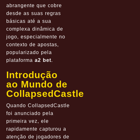
abrangente que cobre
desde as suas regras
básicas até a sua
complexa dinâmica de
jogo, especialmente no
contexto de apostas,
popularizado pela
plataforma
a2 bet
.
Introdução
ao Mundo de
CollapsedCastle
Quando CollapsedCastle
foi anunciado pela
primeira vez, ele
rapidamente capturou a
atenção de jogadores de