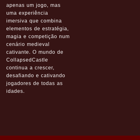
apenas um jogo, mas
uma experiência
imersiva que combina
elementos de estratégia,
magia e competição num
cenário medieval
cativante. O mundo de
CollapsedCastle
continua a crescer,
desafiando e cativando
jogadores de todas as
idades.