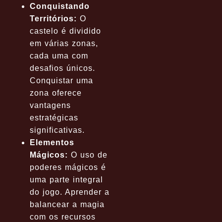
Conquistando
Territórios:
O
castelo é dividido
em várias zonas,
cada uma com
desafios únicos.
Conquistar uma
zona oferece
vantagens
estratégicas
significativas.
Elementos
Mágicos:
O uso de
poderes mágicos é
uma parte integral
do jogo. Aprender a
balancear a magia
com os recursos