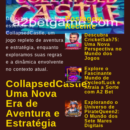
Postagem
Descubra a emocionante
Recente
essência de
CollapsedCastle, um
Descubra
CricketSah75:
jogo repleto de aventura
Uma Nova
e estratégia, enquanto
Perspectiva no
Mundo dos
exploramos suas regras
Jogos
e a dinâmica envolvente
Explore o
no contexto atual.
Fascinante
Mundo de
CollapsedCastle:
CycleofLuck e
Atraia a Sorte
Uma Nova
com A2 Bet
Era de
Explorando o
Universo de
Aventura e
PirateQueen2:
O Mundo dos
Estratégia
Sete Mares
Digitais