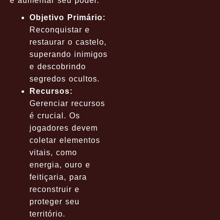
e aumentar seu poder.
Objetivo Primário:
Reconquistar e
restaurar o castelo,
superando inimigos
e descobrindo
segredos ocultos.
Recursos:
Gerenciar recursos
é crucial. Os
jogadores devem
coletar elementos
vitais, como
energia, ouro e
feitiçaria, para
reconstruir e
proteger seu
território.