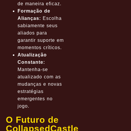
de maneira eficaz.
Formação de
Alianças:
Escolha
sabiamente seus
aliados para
garantir suporte em
momentos críticos.
Atualização
Constante:
Mantenha-se
atualizado com as
mudanças e novas
estratégias
emergentes no
jogo.
O Futuro de
CollapsedCastle