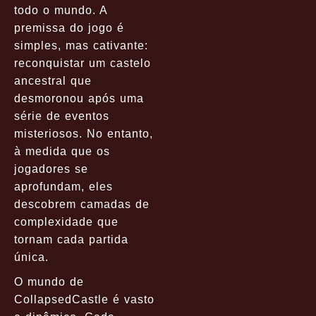
todo o mundo. A
premissa do jogo é
simples, mas cativante:
reconquistar um castelo
ancestral que
desmoronou após uma
série de eventos
misteriosos. No entanto,
à medida que os
jogadores se
aprofundam, eles
descobrem camadas de
complexidade que
tornam cada partida
única.
O mundo de
CollapsedCastle é vasto