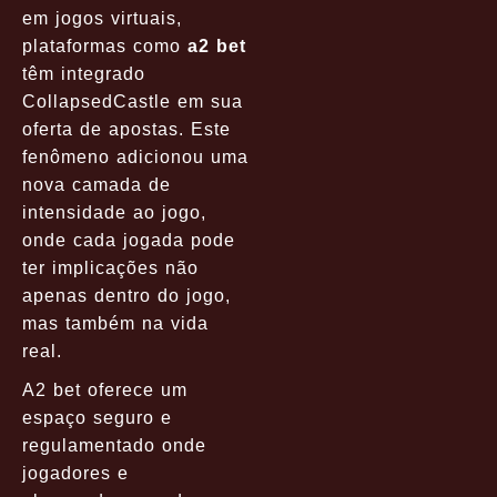
em jogos virtuais,
plataformas como
a2 bet
têm integrado
CollapsedCastle em sua
oferta de apostas. Este
fenômeno adicionou uma
nova camada de
intensidade ao jogo,
onde cada jogada pode
ter implicações não
apenas dentro do jogo,
mas também na vida
real.
A2 bet oferece um
espaço seguro e
regulamentado onde
jogadores e